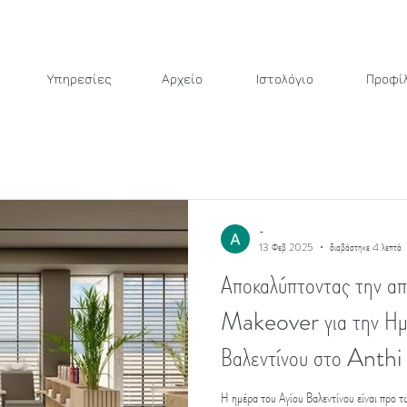
Υπηρεσίες
Αρχείο
Ιστολόγιο
Προφί
-
13 Φεβ 2025
διαβάστηκε 4 λεπτά
Αποκαλύπτοντας την απ
Makeover για την Ημέ
Βαλεντίνου στο Anth
Mua: Love is in the
Η ημέρα του Αγίου Βαλεντίνου είναι προ τ