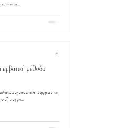
τε από το να...
επεμβατική μέθοδο
απλός κότσος μπορεί να λειτουργήσει όπως
 αναζήτηση για...