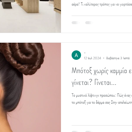
αέρα! Τι καλύτερος τρόπος για να γιορτάσε
-
12 Ιουλ 2024
διαβάστηκε 3 λεπτά
Μπότοξ χωρίς καμμία 
γίνεται? Γίνεται...
Το μυστικό λίφτινγκ προσώπου: Πώς ένας 
το μπότοξ για το δέρμα σας Στην ατελείωτη