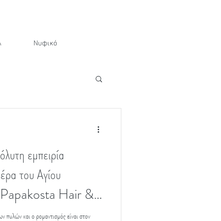
λ
Νυφικό
όλυτη εμπειρία
ρα του Αγίου
i Papakosta Hair &
 Hair!
ων πυλών και ο ρομαντισμός είναι στον