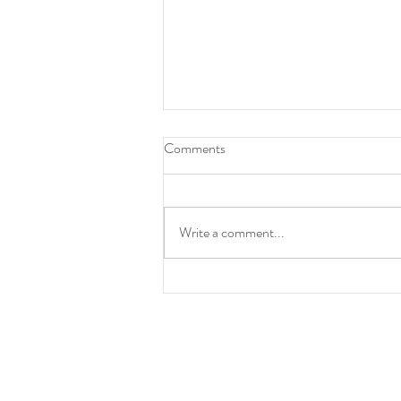
Comments
Write a comment...
Unveiling the Ultimate
Valentine's Day Makeover
Experience at Anthi Papakosta
Hair & Mua: Love is in the Hair!