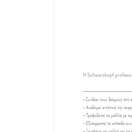
Η Schwarzkopf professiona
• Συνδέει τους δεσμούς στο 
• Αναδομεί εντατικά την ακε
• Τροφοδοτεί τα μαλλία με κε
• Εξισορροπεί το επίπεδο εν
• Ξεμπλέκει τα μαλλιά και τα 