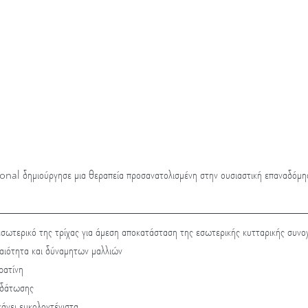
l δημιούργησε μια θεραπεία προσανατολισμένη στην ουσιαστική επαναδόμη
εσωτερικό της τρίχας για άμεση αποκατάσταση της εσωτερικής κυτταρικής συνο
ραιότητα και δύναμητων μαλλιών
ρατίνη
υδάτωσης
κάνει ευκολοχτένιστα