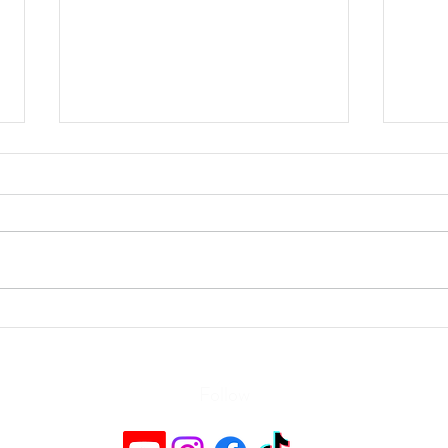
Non invasive Bottox is possible?
Color
IT IS!
προϊόν
Karda
Follow