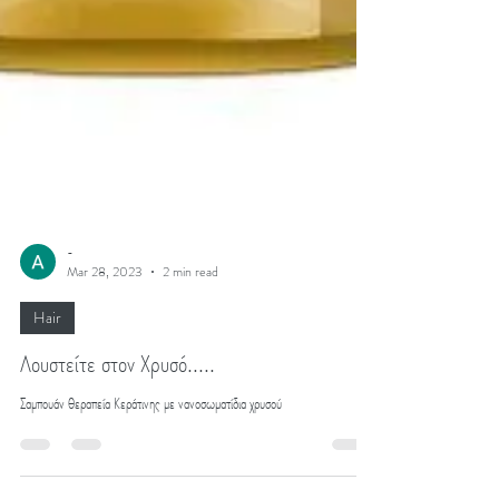
-
Mar 28, 2023
2 min read
Hair
Λουστείτε στον Χρυσό.....
Σαμπουάν θεραπεία Κεράτινης με νανοσωματίδια χρυσού